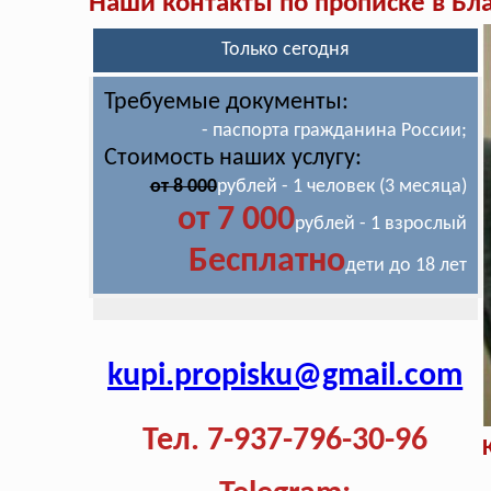
Наши контакты по прописке в Бл
Только сегодня
Требуемые документы:
- паспорта гражданина России;
Стоимость наших услугу:
от 8 000
рублей - 1 человек (3 месяца)
от 7 000
рублей - 1 взрослый
Бесплатно
дети до 18 лет
kupi.propisku@gmail.com
Тел. 7-937-796-30-96