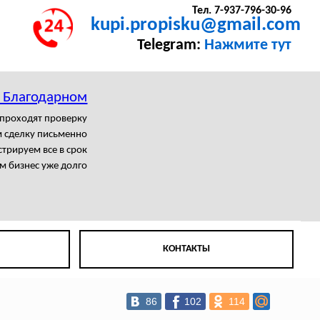
Тел. 7-937-796-30-96
kupi.propisku@gmail.com
Telegram:
Нажмите тут
в Благодарном
 проходят проверку
 сделку письменно
трируем все в срок
м бизнес уже долго
КОНТАКТЫ
86
102
114