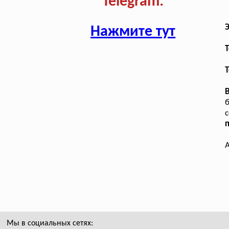
Telegram:
Нажмите тут
T
Т
б
с
А
Мы в социальных сетях: